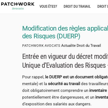
Skip
VOUS ÊTES?
DROIT DU TRAVAIL
DROIT 
to
content
Modification des règles applic
des Risques (DUERP)
Actualite Droit du Travail
PATCHWORK AVOCATS
Entrée en vigueur du décret modi
Unique d’Evaluation des Risque
Pour rappel,
le DUERP est un document obligat
mentale) et la
sécurité au travail
des travailleu
doit obligatoirement comprendre un
inventaire
potentiellement être dangereuses, et un
inventa
d’exposition des salariés aux dangers.