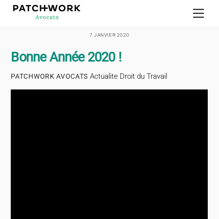
Skip
Men
to
content
7 JANVIER 2020
Bonne Année 2020 !
Actualite Droit du Travail
PATCHWORK AVOCATS