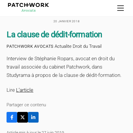
Skip
Men
to
content
20 JANVIER 2018
La clause de dédit-formation
Actualite Droit du Travail
PATCHWORK AVOCATS
Interview de Stéphanie Ropars, avocat en droit du
travail associée du cabinet Patchwork, dans
Studyrama à propos de la clause de dédit-formation.
Lire
L’article
Partager ce contenu
Article mis à jour le 27 juin 2019