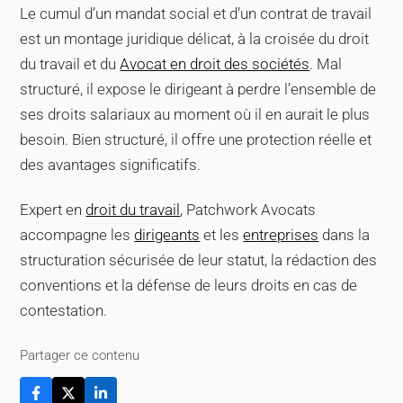
Le cumul d’un mandat social et d’un contrat de travail
subordination soit effective et traçable (compte-rendus,
instructions écrites, évaluations). Une consultation
est un montage juridique délicat, à la croisée du droit
préalable d’un avocat en droit du travail et en droit des
du travail et du
Avocat en droit des sociétés
. Mal
sociétés permet d’anticiper les risques et de structurer le
structuré, il expose le dirigeant à perdre l’ensemble de
cumul de manière solide.
ses droits salariaux au moment où il en aurait le plus
besoin. Bien structuré, il offre une protection réelle et
des avantages significatifs.
Expert en
droit du travail
, Patchwork Avocats
accompagne les
dirigeants
et les
entreprises
dans la
structuration sécurisée de leur statut, la rédaction des
conventions et la défense de leurs droits en cas de
contestation.
Partager ce contenu