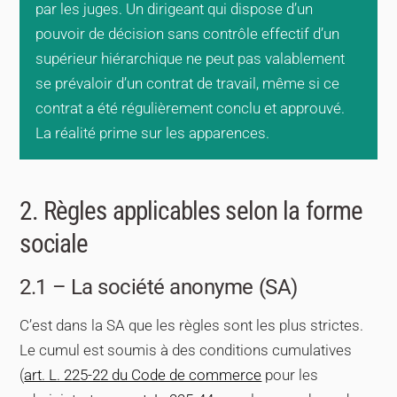
par les juges. Un dirigeant qui dispose d’un
pouvoir de décision sans contrôle effectif d’un
supérieur hiérarchique ne peut pas valablement
se prévaloir d’un contrat de travail, même si ce
contrat a été régulièrement conclu et approuvé.
La réalité prime sur les apparences.
2. Règles applicables selon la forme
sociale
2.1 – La société anonyme (SA)
C’est dans la SA que les règles sont les plus strictes.
Le cumul est soumis à des conditions cumulatives
(
art. L. 225-22 du Code de commerce
pour les