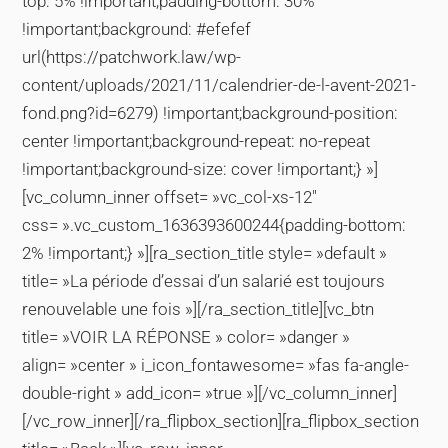
top: 5% !important;padding-bottom: 30%
!important;background: #efefef
url(https://patchwork.law/wp-
content/uploads/2021/11/calendrier-de-l-avent-2021-
fond.png?id=6279) !important;background-position:
center !important;background-repeat: no-repeat
!important;background-size: cover !important;} »]
[vc_column_inner offset= »vc_col-xs-12″
css= ».vc_custom_1636393600244{padding-bottom:
2% !important;} »][ra_section_title style= »default »
title= »La période d’essai d’un salarié est toujours
renouvelable une fois »][/ra_section_title][vc_btn
title= »VOIR LA RÉPONSE » color= »danger »
align= »center » i_icon_fontawesome= »fas fa-angle-
double-right » add_icon= »true »][/vc_column_inner]
[/vc_row_inner][/ra_flipbox_section][ra_flipbox_section