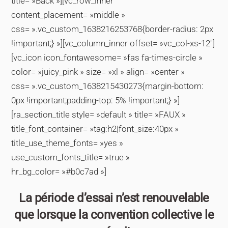
title= »Back »][vc_row_inner
content_placement= »middle »
css= ».vc_custom_1638216253768{border-radius: 2px
!important;} »][vc_column_inner offset= »vc_col-xs-12″]
[vc_icon icon_fontawesome= »fas fa-times-circle »
color= »juicy_pink » size= »xl » align= »center »
css= ».vc_custom_1638215430273{margin-bottom:
0px !important;padding-top: 5% !important;} »]
[ra_section_title style= »default » title= »FAUX »
title_font_container= »tag:h2|font_size:40px »
title_use_theme_fonts= »yes »
use_custom_fonts_title= »true »
hr_bg_color= »#b0c7ad »]
La période d’essai n’est renouvelable
que lorsque la convention collective le