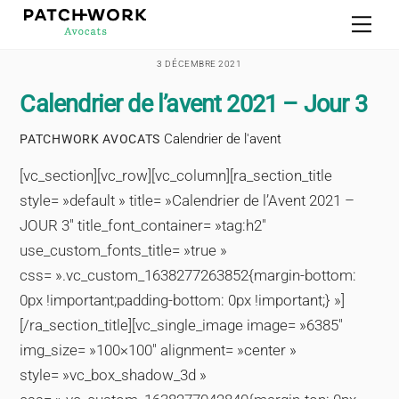
Skip
Men
to
content
3 DÉCEMBRE 2021
Calendrier de l’avent 2021 – Jour 3
Calendrier de l'avent
PATCHWORK AVOCATS
[vc_section][vc_row][vc_column][ra_section_title
style= »default » title= »Calendrier de l’Avent 2021 –
JOUR 3″ title_font_container= »tag:h2″
use_custom_fonts_title= »true »
css= ».vc_custom_1638277263852{margin-bottom:
0px !important;padding-bottom: 0px !important;} »]
[/ra_section_title][vc_single_image image= »6385″
img_size= »100×100″ alignment= »center »
style= »vc_box_shadow_3d »