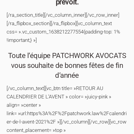
prévoit.
[/ra_section_title][/vc_column_inner][/vc_row_inner]
[/ra_flipbox_section][/ra_flipbox][vc_column_text
css= ».vc_custom_1638212277554{padding-top: 1%
!important;} »]
Toute l’équipe PATCHWORK AVOCATS
vous souhaite de bonnes fêtes de fin
d’année
[/vc_column_text][vc_btn title= »RETOUR AU
CALENDRIER DE L’AVENT » color= »juicy-pink »
align= »center »
link= »url:https%3A%2F%2Fpatchwork.law%2Fcalendri
er-de-l-avent-2021%2F »][/vc_column][/vc_row][vc_row
content_placement= »top »