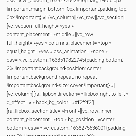
css= ».vc_custom_1638277042840{margin-top: 0px
!important;margin-bottom: 0px !important;padding-top:
0px !important;} »][/vc_column][/vc_row][/vc_section]
[vc_section full_height= »yes »
content_placement= »middle »][vc_row
full_height= »yes » columns_placement= »top »
equal_height= »yes » css_animation= »none »
css= ».vc_custom_1638519822945{padding-bottom:
2% !important;background-position: center
!important;background-repeat: no-repeat
!important;background-size: cover !important;} »]
[vc_column][ra_flipbox direction= »flipbox-right-to-left »
d_effect= » » back_bg_color= »#f2f2f2″]
[ra_flipbox_section title= »Front »][vc_row_inner
content_placement= »top » bg_position= »center
bottom » css= ».vc_custom_1638275636001{padding-