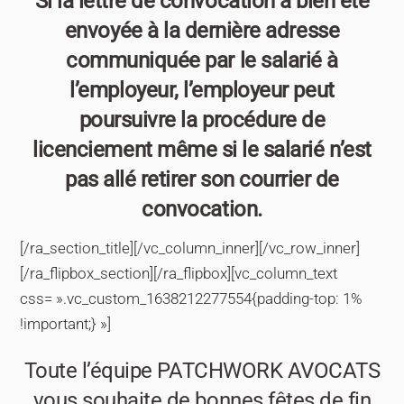
Si la lettre de convocation a bien été
envoyée à la dernière adresse
communiquée par le salarié à
l’employeur, l’employeur peut
poursuivre la procédure de
licenciement même si le salarié n’est
pas allé retirer son courrier de
convocation.
[/ra_section_title][/vc_column_inner][/vc_row_inner]
[/ra_flipbox_section][/ra_flipbox][vc_column_text
css= ».vc_custom_1638212277554{padding-top: 1%
!important;} »]
Toute l’équipe PATCHWORK AVOCATS
vous souhaite de bonnes fêtes de fin