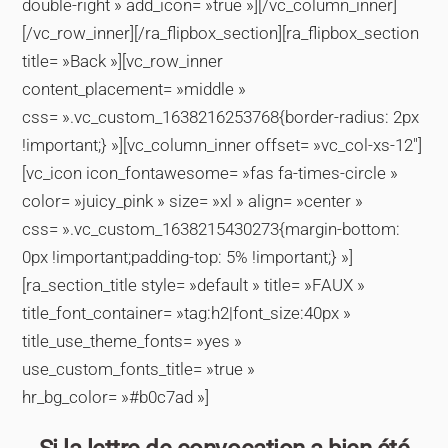
double-right » add_icon= »true »][/vc_column_inner]
[/vc_row_inner][/ra_flipbox_section][ra_flipbox_section
title= »Back »][vc_row_inner
content_placement= »middle »
css= ».vc_custom_1638216253768{border-radius: 2px
!important;} »][vc_column_inner offset= »vc_col-xs-12″]
[vc_icon icon_fontawesome= »fas fa-times-circle »
color= »juicy_pink » size= »xl » align= »center »
css= ».vc_custom_1638215430273{margin-bottom:
0px !important;padding-top: 5% !important;} »]
[ra_section_title style= »default » title= »FAUX »
title_font_container= »tag:h2|font_size:40px »
title_use_theme_fonts= »yes »
use_custom_fonts_title= »true »
hr_bg_color= »#b0c7ad »]