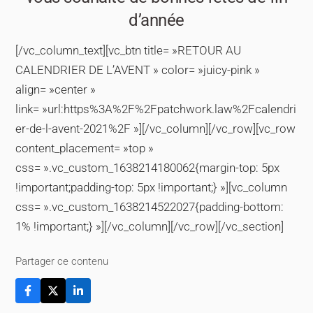
d’année
[/vc_column_text][vc_btn title= »RETOUR AU
CALENDRIER DE L’AVENT » color= »juicy-pink »
align= »center »
link= »url:https%3A%2F%2Fpatchwork.law%2Fcalendri
er-de-l-avent-2021%2F »][/vc_column][/vc_row][vc_row
content_placement= »top »
css= ».vc_custom_1638214180062{margin-top: 5px
!important;padding-top: 5px !important;} »][vc_column
css= ».vc_custom_1638214522027{padding-bottom:
1% !important;} »][/vc_column][/vc_row][/vc_section]
Partager ce contenu