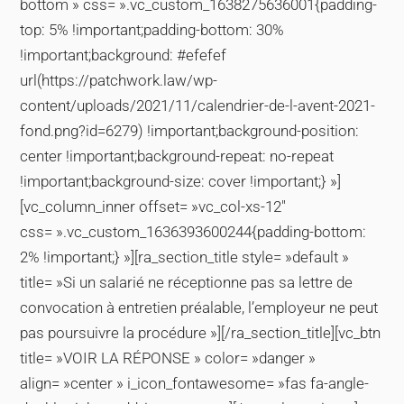
bottom » css= ».vc_custom_1638275636001{padding-
top: 5% !important;padding-bottom: 30%
!important;background: #efefef
url(https://patchwork.law/wp-
content/uploads/2021/11/calendrier-de-l-avent-2021-
fond.png?id=6279) !important;background-position:
center !important;background-repeat: no-repeat
!important;background-size: cover !important;} »]
[vc_column_inner offset= »vc_col-xs-12″
css= ».vc_custom_1636393600244{padding-bottom:
2% !important;} »][ra_section_title style= »default »
title= »Si un salarié ne réceptionne pas sa lettre de
convocation à entretien préalable, l’employeur ne peut
pas poursuivre la procédure »][/ra_section_title][vc_btn
title= »VOIR LA RÉPONSE » color= »danger »
align= »center » i_icon_fontawesome= »fas fa-angle-