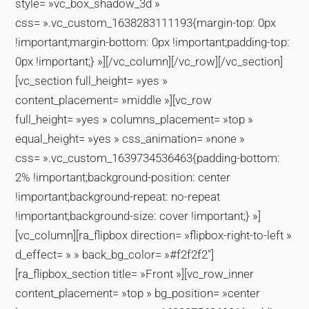
style= »vc_box_shadow_3d »
css= ».vc_custom_1638283111193{margin-top: 0px
!important;margin-bottom: 0px !important;padding-top:
0px !important;} »][/vc_column][/vc_row][/vc_section]
[vc_section full_height= »yes »
content_placement= »middle »][vc_row
full_height= »yes » columns_placement= »top »
equal_height= »yes » css_animation= »none »
css= ».vc_custom_1639734536463{padding-bottom:
2% !important;background-position: center
!important;background-repeat: no-repeat
!important;background-size: cover !important;} »]
[vc_column][ra_flipbox direction= »flipbox-right-to-left »
d_effect= » » back_bg_color= »#f2f2f2″]
[ra_flipbox_section title= »Front »][vc_row_inner
content_placement= »top » bg_position= »center