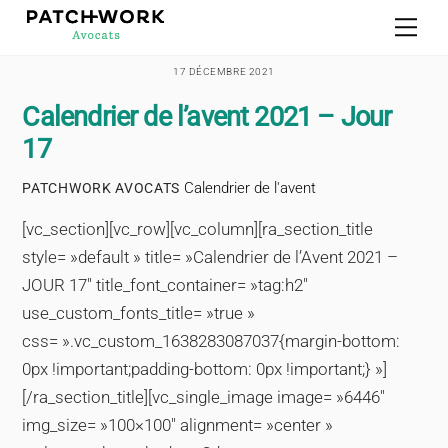
Skip
Men
to
content
17 DÉCEMBRE 2021
Calendrier de l’avent 2021 – Jour
17
Calendrier de l'avent
PATCHWORK AVOCATS
[vc_section][vc_row][vc_column][ra_section_title
style= »default » title= »Calendrier de l’Avent 2021 –
JOUR 17″ title_font_container= »tag:h2″
use_custom_fonts_title= »true »
css= ».vc_custom_1638283087037{margin-bottom:
0px !important;padding-bottom: 0px !important;} »]
[/ra_section_title][vc_single_image image= »6446″
img_size= »100×100″ alignment= »center »