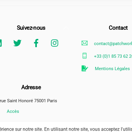
Back
Suivez-nous
Contact
To
Linkedin
Twitter
Facebook
Instagram
contact@patchwor
Top
+33 (0)1 85 73 62 2
Mentions Légales
Adresse
rue Saint Honoré 75001 Paris
Accès