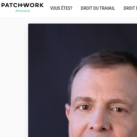
Skip
VOUS ÊTES?
DROIT DU TRAVAIL
DROIT 
to
content