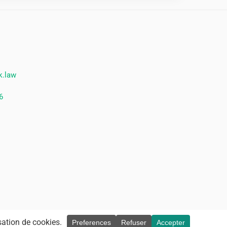
k.law
6